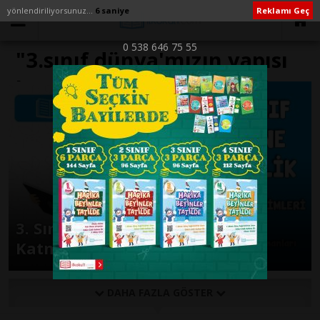
yönlendiriliyorsunuz...
6 saniye
Reklamı Geç
0 538 646 75 55
"3.sınıf dünya'mızın yapısı
konu anlatımı" ile İlişikli
yazılar
3. Sınıf Fen Bilimleri Dünya’nın
Katmanları Etkinliği
DAHA FAZLA GÖSTER