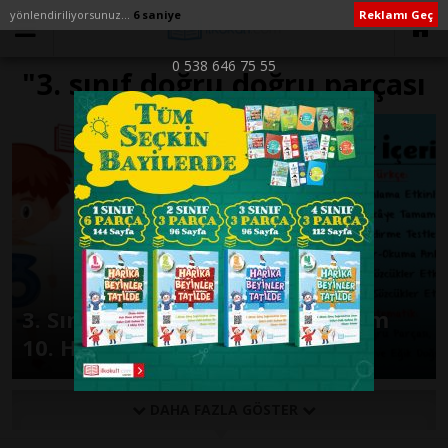
yönlendiriliyorsunuz...
6 saniye
Reklamı Geç
0 538 646 75 55
"3. sınıf doğru doğru parçası
ışın modelleri" ile İlişikli
yazılar
3. Sınıf Günlük Ödevler 2. Dönem
10. Hafta
DAHA FAZLA GÖSTER