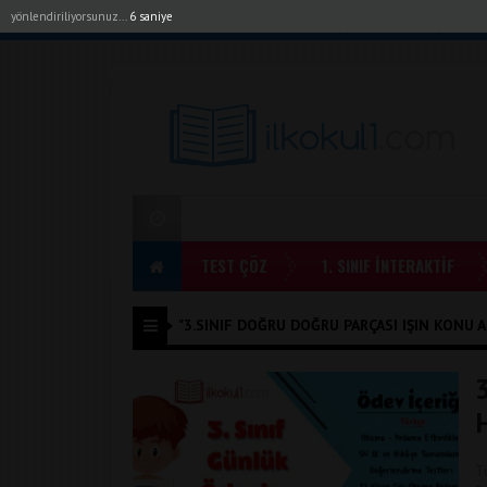
yönlendiriliyorsunuz...
6 saniye
Akıllı Tahta Uygulamalarımız
Bayilerimiz
1. Sı
TEST ÇÖZ
1. SINIF İNTERAKTİF
"3.SINIF DOĞRU DOĞRU PARÇASI IŞIN KONU AN
T