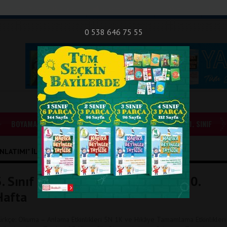
nıf Okuma - Yazma Etkinlikleri
Bilsem Sınavları
Hakkımızda
İletişi
0 538 646 75 55
BOYAMALAR
GÜNLÜK ÖDEVLER
1. SINIF
LATIMI" ILE İLIŞIKLI YAZILAR
3. Sınıf Günlük Ödevler 2. Dönem 10.
Hafta
ürkçe: Okuma – Anlama Etkinlikleri 5N 1K ve Hikâye Tamamlama Etkinlikleri