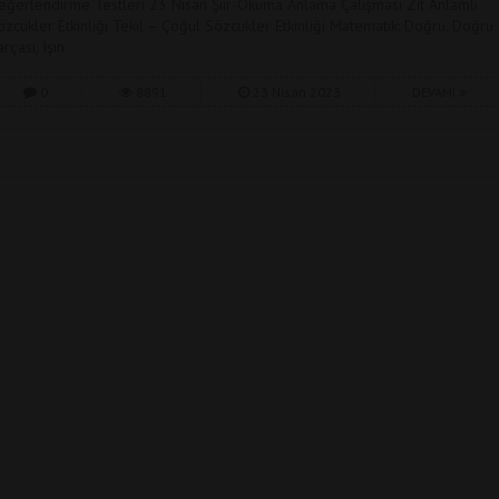
eğerlendirme Testleri 23 Nisan Şiir-Okuma Anlama Çalışması Zıt Anlamlı
özcükler Etkinliği Tekil – Çoğul Sözcükler Etkinliği Matematik: Doğru, Doğru
rçası, Işın
0
8891
23 Nisan 2023
DEVAMI