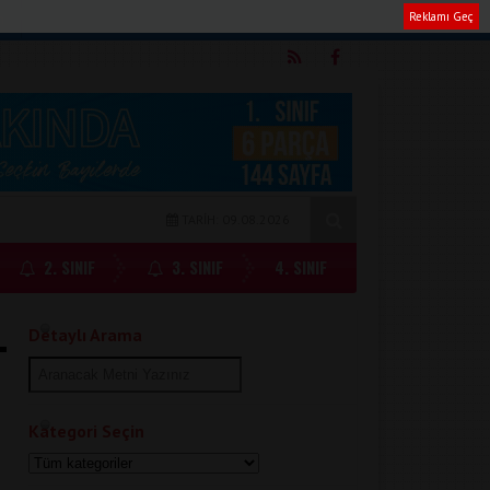
Reklamı Geç
m
TARİH: 09.08.2026
2. SINIF
3. SINIF
4. SINIF
Detaylı Arama
Kategori Seçin