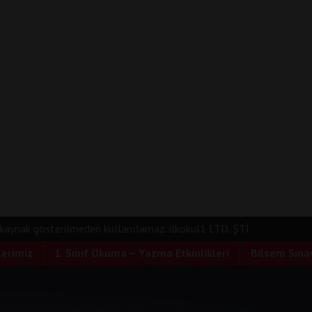
e kaynak gösterilmeden kullanılamaz. ilkokul1 LTD. ŞTİ.
lerimiz
1. Sınıf Okuma – Yazma Etkinlikleri
Bilsem Sınav