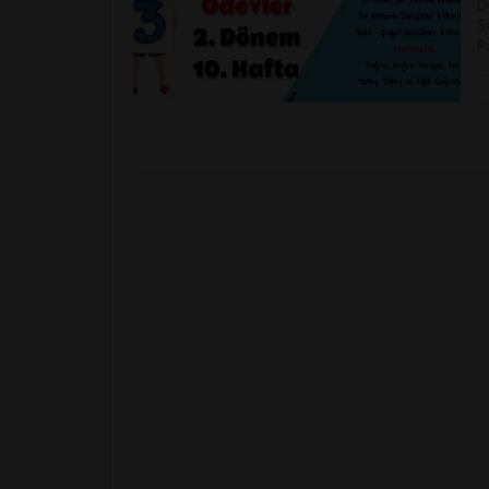
D
S
Pa