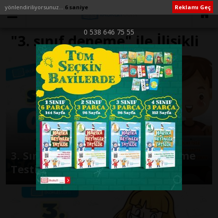
yönlendiriliyorsunuz...
6 saniye
Reklamı Geç
0 538 646 75 55
"3. sınıf deneme" ile İlişikli
yazılar
3. Sınıflar -3. Hafta Değerlendirme
Testi-