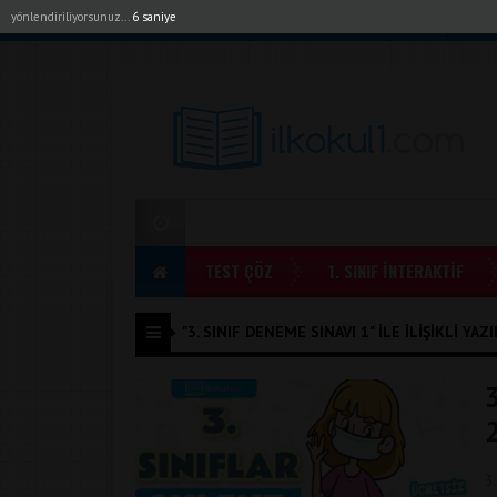
yönlendiriliyorsunuz...
6 saniye
Akıllı Tahta Uygulamalarımız
Bayilerimiz
1. Sı
TEST ÇÖZ
1. SINIF İNTERAKTİF
"3. SINIF DENEME SINAVI 1" ILE İLIŞIKLI YAZ
3