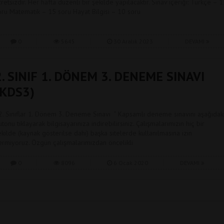
cretsizdir. Her hafta düzenli bir şekilde yapılacaktır. Sınav içeriği: Türkçe – 
oru Matematik – 15 soru Hayat Bilgisi – 10 soru
0
5645
30 Aralık 2023
DEVAMI
2. SINIF 1. DÖNEM 3. DENEME SINAVI
(KDS3)
 2. Sınıflar 1. Dönem 3. Deneme Sınavı ” Kapsamlı deneme sınavını aşağıdak
utonu tıklayarak bilgisayarınıza indirebilirsiniz. Çalışmalarımızın hiç bir
ekilde (kaynak gösterilse dahi) başka sitelerde kullanılmasına izin
ermiyoruz. Özgün çalışmalarımızdan öncelikli
0
8096
6 Ocak 2020
DEVAMI