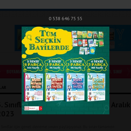
nıf Okuma - Yazma Etkinlikleri
Bilsem Sınavları
Hakkımızda
İletişi
0 538 646 75 55
BOYAMALAR
GÜNLÜK ÖDEVLER
1. SINIF
ILAR
3. Sınıflar Genel Deneme Sınavı 31 Aralık
2023
. Sınıflar için genel deneme sınavı paylaşıyoruz. Bu sınav tamamen