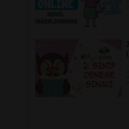
ü
s
”
b
ş
v