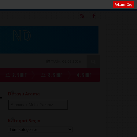
Reklamı Geç
m
TARİH: 06.08.2026
2. SINIF
3. SINIF
4. SINIF
Detaylı Arama
Kategori Seçin