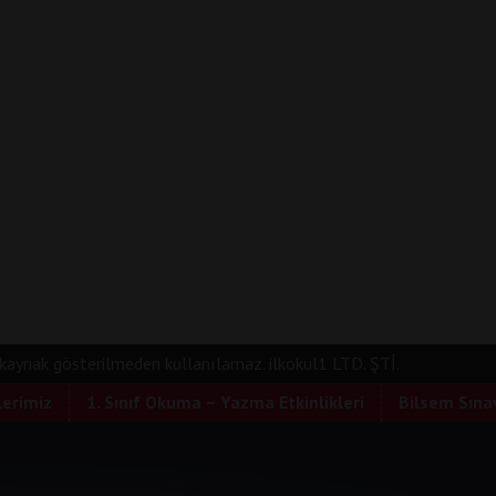
e kaynak gösterilmeden kullanılamaz. ilkokul1 LTD. ŞTİ.
lerimiz
1. Sınıf Okuma – Yazma Etkinlikleri
Bilsem Sınav