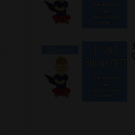
S
3
S