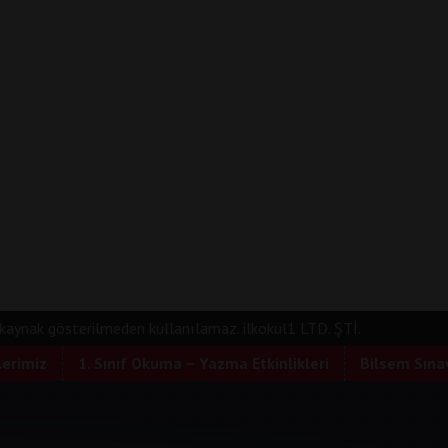
e kaynak gösterilmeden kullanılamaz. ilkokul1 LTD. ŞTİ.
lerimiz
1. Sınıf Okuma – Yazma Etkinlikleri
Bilsem Sınav