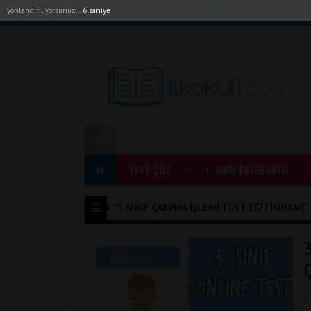
yönlendiriliyorsunuz...
6 saniye
Akıllı Tahta Uygulamalarımız
Bayilerimiz
1. Sı
TEST ÇÖZ
1. SINIF İNTERAKTİF
"3 SINIF ÇARPMA IŞLEMI TEST EĞITIMHANE" I
3