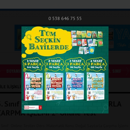
nıf Okuma - Yazma Etkinlikleri
Bilsem Sınavları
Hakkımızda
İletişi
0 538 646 75 55
BOYAMALAR
GÜNLÜK ÖDEVLER
1. SINIF
LE İLIŞIKLI YAZILAR
3. Sınıf Matematik -DOĞAL SAYILARLA
ÇARPMA İŞLEMİ 2- Online Test
. Sınıf Online Testler Ders: Matematik Konu: Doğal Sayılarla Çarpma İşlemi