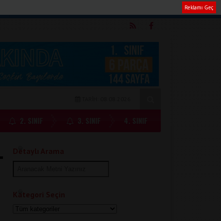
Reklamı Geç
m
TARİH: 08.08.2026
2. SINIF
3. SINIF
4. SINIF
Detaylı Arama
Kategori Seçin