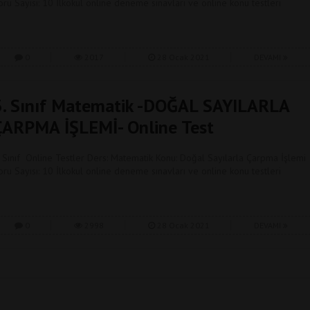
oru Sayısı: 10 İlkokul online deneme sınavları ve online konu testleri
0
2017
28 Ocak 2021
DEVAMI
3. Sınıf Matematik -DOĞAL SAYILARLA
ÇARPMA İŞLEMİ- Online Test
. Sınıf Online Testler Ders: Matematik Konu: Doğal Sayılarla Çarpma İşlemi
oru Sayısı: 10 İlkokul online deneme sınavları ve online konu testleri
0
2998
28 Ocak 2021
DEVAMI