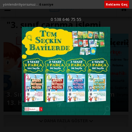
yönlendiriliyorsunuz...
6 saniye
Reklamı Geç
0 538 646 75 55
"3. sınıf çarpma işlemi
etkinlikleri" ile İlişikli
yazılar
3. Sınıf Günlük Ödevler 1. Dönem
13. Hafta
DAHA FAZLA GÖSTER