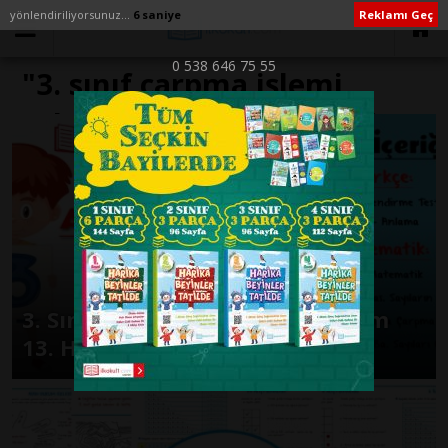
yönlendiriliyorsunuz...
6 saniye
Reklamı Geç
0 538 646 75 55
"3. sınıf çarpma işlemi
çalışma kağıdı" ile İlişikli
yazılar
3. Sınıf Günlük Ödevler 1. Dönem
13. Hafta