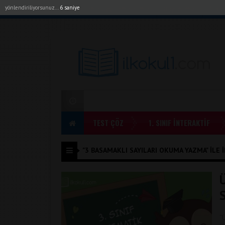
yönlendiriliyorsunuz...
6 saniye
Akıllı Tahta Uygulamalarımız
Bayilerimiz
1. Sı
TEST ÇÖZ
1. SINIF İNTERAKTİF
"3 BASAMAKLI SAYILARI OKUMA YAZMA" ILE İ
S
“