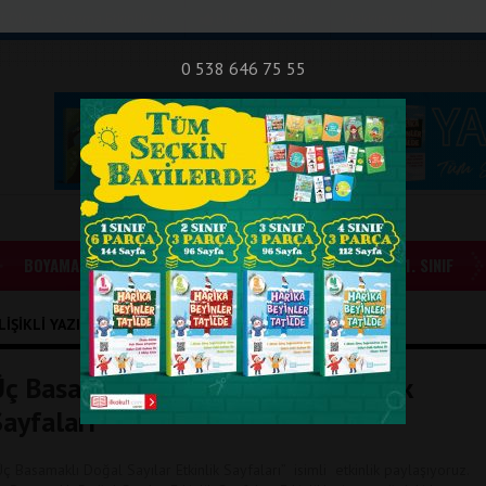
nıf Okuma - Yazma Etkinlikleri
Bilsem Sınavları
Hakkımızda
İletişi
0 538 646 75 55
BOYAMALAR
GÜNLÜK ÖDEVLER
1. SINIF
LIŞIKLI YAZILAR
Üç Basamaklı Doğal Sayılar Etkinlik
ayfaları
Üç Basamaklı Doğal Sayılar Etkinlik Sayfaları” isimli etkinlik paylaşıyoruz.