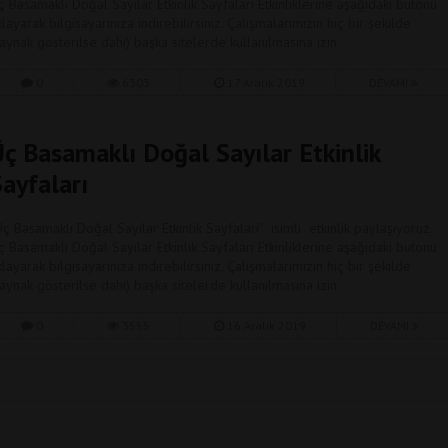
ç Basamaklı Doğal Sayılar Etkinlik Sayfaları Etkinliklerine aşağıdaki butonu
klayarak bilgisayarınıza indirebilirsiniz. Çalışmalarımızın hiç bir şekilde
kaynak gösterilse dahi) başka sitelerde kullanılmasına izin
0
6303
17 Aralık 2019
DEVAMI
Üç Basamaklı Doğal Sayılar Etkinlik
ayfaları
Üç Basamaklı Doğal Sayılar Etkinlik Sayfaları” isimli etkinlik paylaşıyoruz.
ç Basamaklı Doğal Sayılar Etkinlik Sayfaları Etkinliklerine aşağıdaki butonu
klayarak bilgisayarınıza indirebilirsiniz. Çalışmalarımızın hiç bir şekilde
kaynak gösterilse dahi) başka sitelerde kullanılmasına izin
0
3555
16 Aralık 2019
DEVAMI