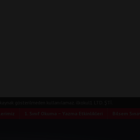
e kaynak gösterilmeden kullanılamaz. ilkokul1 LTD. ŞTİ.
lerimiz
1. Sınıf Okuma – Yazma Etkinlikleri
Bilsem Sınav