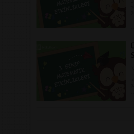
Ü
tı
(
S
“
Ü
tı
(