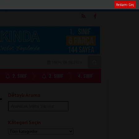
Reklamı Geç
m
TARİH: 08.08.2026
2. SINIF
3. SINIF
4. SINIF
Detaylı Arama
Kategori Seçin