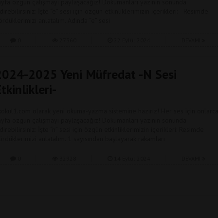
ayfa özgün çalışmayı paylaşacağız! Dökümanları yazının sonunda
direbilirsiniz: İşte “e” sesi için özgün etkinliklerimizin içerikleri: Resimde
ördüklerimizi anlatalım. Adında “e” sesi
0
27360
22 Eylül 2024
DEVAMI
2024-2025 Yeni Müfredat -N Sesi
tkinlikleri-
lkokul1.com olarak yeni okuma-yazma sistemine hazırız! Her ses için onlarc
ayfa özgün çalışmayı paylaşacağız! Dökümanları yazının sonunda
direbilirsiniz: İşte “n” sesi için özgün etkinliklerimizin içerikleri: Resimde
ördüklerimizi anlatalım. 1 sayısından başlayarak rakamları
0
32928
14 Eylül 2024
DEVAMI