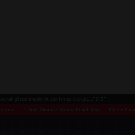
e kaynak gösterilmeden kullanılamaz. ilkokul1 LTD. ŞTİ.
lerimiz
1. Sınıf Okuma – Yazma Etkinlikleri
Bilsem Sınav