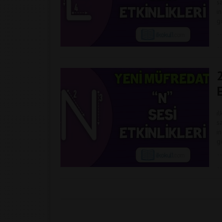
s
in
g
E
i
s
in
g