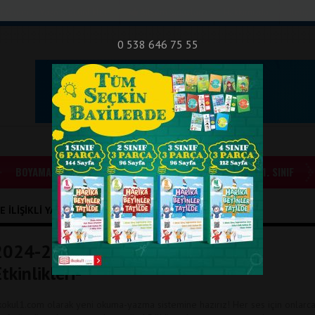
nıf Okuma - Yazma Etkinlikleri
Bilsem Sınavları
Hakkımızda
İletişi
0 538 646 75 55
BOYAMALAR
GÜNLÜK ÖDEVLER
1. SINIF
 İLIŞIKLI YAZILAR
2024-2025 Yeni Müfredat -E Sesi
tkinlikleri-
lkokul1.com olarak yeni okuma-yazma sistemine hazırız! Her ses için onlarc