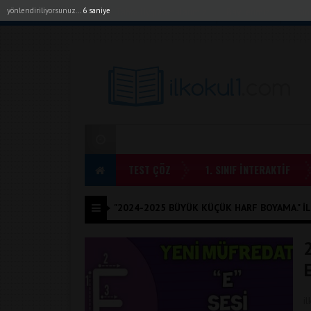
yönlendiriliyorsunuz...
6 saniye
Akıllı Tahta Uygulamalarımız
Bayilerimiz
1. Sı
TEST ÇÖZ
1. SINIF İNTERAKTİF
"2024-2025 BÜYÜK KÜÇÜK HARF BOYAMA." ILE
E
i