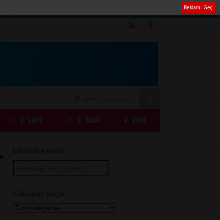
Reklamı Geç
m
TARİH: 06.08.2026
2. SINIF
3. SINIF
4. SINIF
Detaylı Arama
Kategori Seçin
a