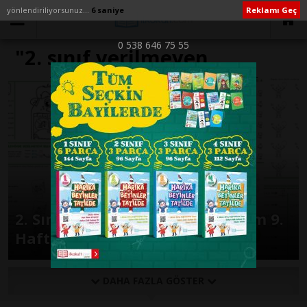
yönlendiriliyorsunuz...
6 saniye
Reklamı Geç
0 538 646 75 55
"2. sınıf verilmeyen
toplanan" ile İlişikli yazılar
2. Sınıf Günlük Ödevler 1. Dönem 9.
Hafta
DAHA FAZLA GÖSTER