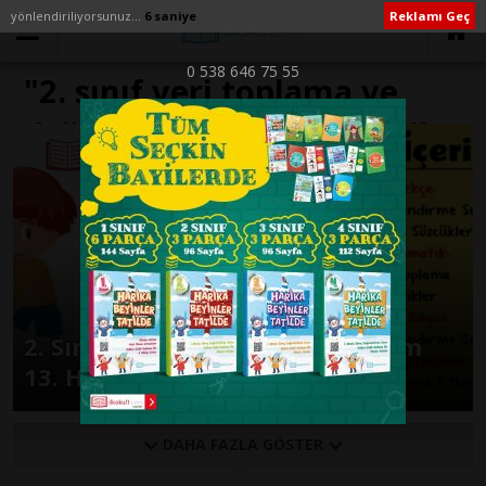
yönlendiriliyorsunuz...
6 saniye
Reklamı Geç
0 538 646 75 55
"2. sınıf veri toplama ve
değerlendirme test pdf" ile
İlişikli yazılar
2. Sınıf Günlük Ödevler 2. Dönem
13. Hafta
DAHA FAZLA GÖSTER