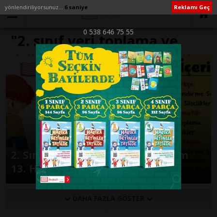
yönlendiriliyorsunuz...
6 saniye
Reklamı Geç
0 538 646 75 55
"2. sınıf veri toplama ve
değerlendirme test çöz" ile
İlişikli yazılar
2. Sınıf Günlük Ödevler 2. Dönem
13. Hafta
DAHA FAZLA GÖSTER