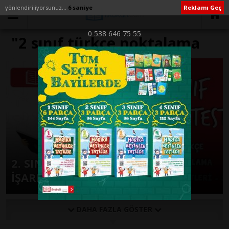
yönlendiriliyorsunuz...
6 saniye
Reklamı Geç
0 538 646 75 55
"2 sınıf türkçe noktalama
işaretleri deftere
yapıştırma" ile İlişikli yazılar
2. SINIF TÜRKÇE NOKTALAMA
İŞARETLERİ – 2
DAHA FAZLA GÖSTER