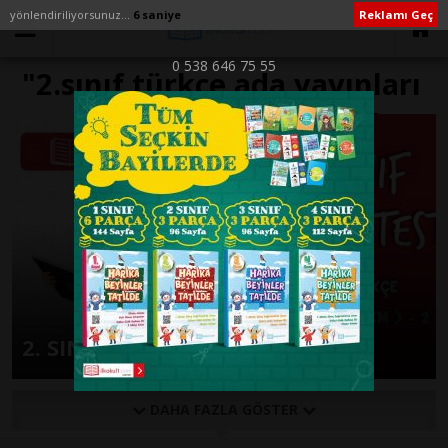
yönlendiriliyorsunuz...
6 saniye
Reklamı Geç
0 538 646 75 55
"2.sınıf türkçe ada yayınları
cevapları" ile İlişikli yazılar
2. SINIF TÜRKÇE AD ( İSİM ) – 2
DAHA FAZLA GÖSTER