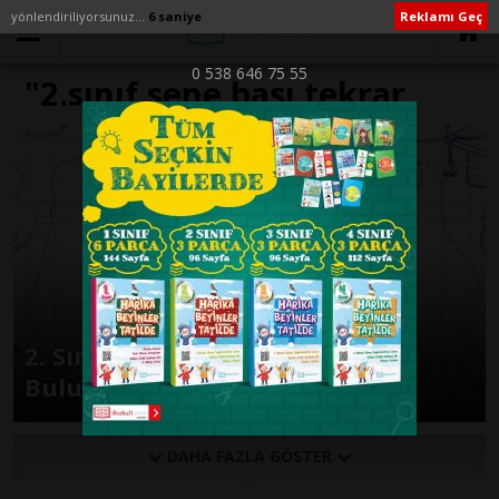
yönlendiriliyorsunuz...
6 saniye
Reklamı Geç
0 538 646 75 55
"2.sınıf sene başı tekrar
çalışmaları" ile İlişikli yazılar
2. Sınıflar Sene Başı Hazır
Bulunuşluk Sınavı
DAHA FAZLA GÖSTER