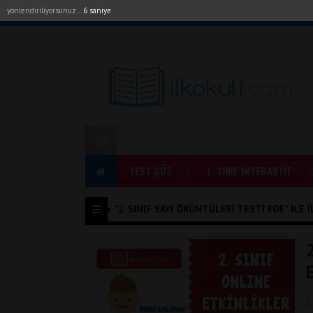
yönlendiriliyorsunuz...
6 saniye
Akıllı Tahta Uygulamalarımız
Bayilerimiz
1. Sı
TEST ÇÖZ
1. SINIF İNTERAKTİF
"2. SINIF SAYI ÖRÜNTÜLERI TESTI PDF" ILE İ
2.