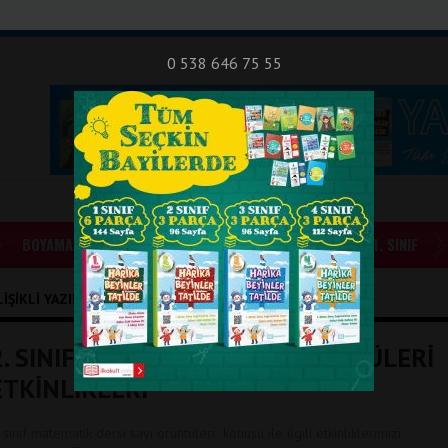
nıf Okuma - Yazma Etkinlikleri
Bilsem Sınavları
Hakkımızda
İletişi
0 538 646 75 55
BOYAMALAR
GÜNLÜK ÖDEVLER
1. SINIF
LIŞIKLI YAZILAR
2. SINIF MATEMATİK SAYI ÖRÜNTÜLERİ
ETKİNLİKLERİ
 sınıf matematik dersi sayı örüntüleri konusu ile ilgili etkinliklerimizi