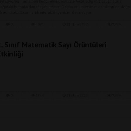
aylaşıyoruz. Tamamen kendi emeklerimizle hazırladığımız çalışmalara
şağıdaki butonlardan ulaşabilirsiniz. Özgün ve ücretsiz etkinliklerin en doğr
dresi ilkokul1.com artık interaktif içerikler de üretiyor.
0
5081
11 Ekim 2022
DEVAMI
2. Sınıf Matematik Sayı Örüntüleri
tkinliği
0
3844
11 Ekim 2022
DEVAMI