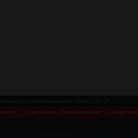
e kaynak gösterilmeden kullanılamaz. ilkokul1 LTD. ŞTİ.
lerimiz
1. Sınıf Okuma – Yazma Etkinlikleri
Bilsem Sınav