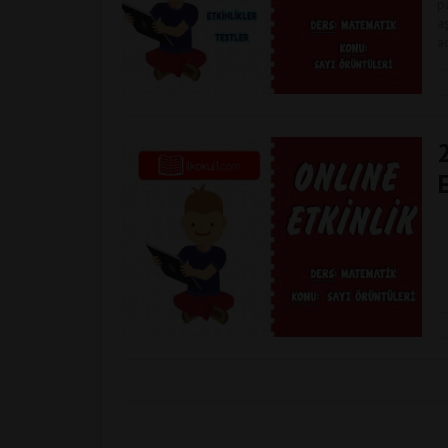
p
a
a
E