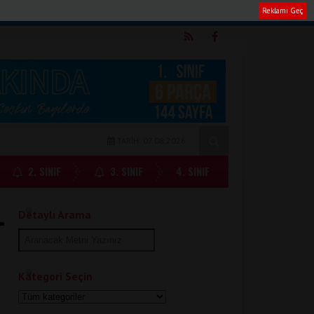
Reklamı Geç
m
TARİH: 07.08.2026
2. SINIF
3. SINIF
4. SINIF
Detaylı Arama
Kategori Seçin