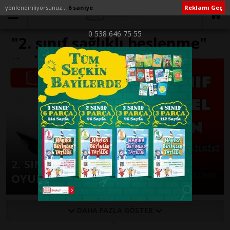
yönlendiriliyorsunuz...
6 saniye
Reklamı Geç
0 538 646 75 55
"2. sınıf sağlıklı beslenme"
ile İlişikli yazılar
2. SINIF HAYAT BİLGİSİ EĞİTSEL
OYUN -SAĞLIKLI BESLENME-
DAHA FAZLA GÖSTER