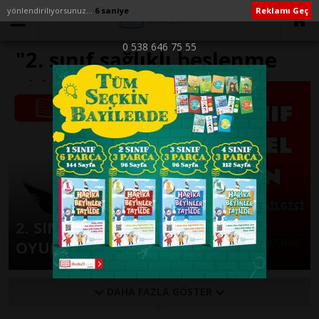
yönlendiriliyorsunuz...
6 saniye
Reklamı Geç
0 538 646 75 55
"2. sınıf sağlıklı beslenme
video" ile İlişikli yazılar
2. SINIF HAYAT BİLGİSİ EĞİTSEL
OYUN -SAĞLIKLI BESLENME-
DAHA FAZLA GÖSTER