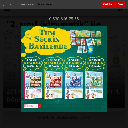
yönlendiriliyorsunuz...
6 saniye
Reklamı Geç
0 538 646 75 55
"2. sınıf ödevmatik" ile
İlişikli yazılar
2019-2020 2. Sınıf Günlük Ödevler 1.
Dönem 2. Hafta
DAHA FAZLA GÖSTER