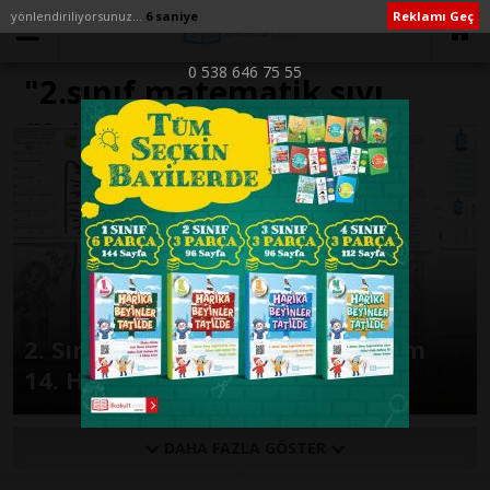
yönlendiriliyorsunuz...
6 saniye
Reklamı Geç
0 538 646 75 55
"2.sınıf matematik sıvı
ölçüleri etkinlikleri" ile
İlişikli yazılar
2. Sınıf Günlük Ödevler 1. Dönem
14. Hafta
DAHA FAZLA GÖSTER