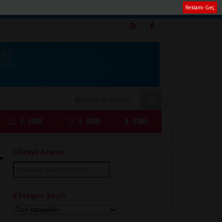
Reklamı Geç
m
TARİH: 06.08.2026
2. SINIF
3. SINIF
4. SINIF
Detaylı Arama
Kategori Seçin
ı