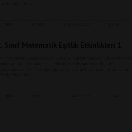
 farklı bölüm olmak
0
7689
26 Aralık 2019
DEVAMI
. Sınıf Matematik Eşitlik Etkinlikleri 1
. sınıf matematik dersinde öğrencilerin somutlaştırmakta en çok zorlandıklar
onular arasında yer alan eşitlik etkinlikleri çalışmasında pekiştirme
ağlayacak etkinlikler hazırlanmıştır. Çalışma 3 farklı sayfa ve her bir sayfada
 farklı bölüm olmak
0
9720
21 Aralık 2019
DEVAMI