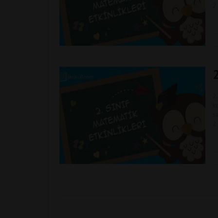
2
2
2
k
s
2