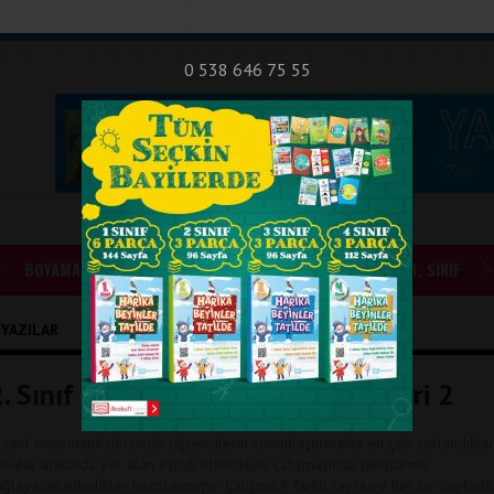
nıf Okuma - Yazma Etkinlikleri
Bilsem Sınavları
Hakkımızda
İletişi
0 538 646 75 55
BOYAMALAR
GÜNLÜK ÖDEVLER
1. SINIF
I YAZILAR
. Sınıf Matematik Eşitlik Etkinlikleri 2
. sınıf matematik dersinde öğrencilerin somutlaştırmakta en çok zorlandıklar
onular arasında yer alan eşitlik etkinlikleri çalışmasında pekiştirme
ağlayacak etkinlikler hazırlanmıştır. Çalışma 3 farklı sayfa ve her bir sayfada