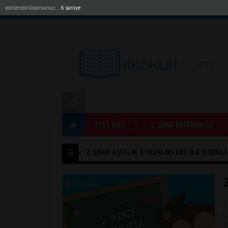
yönlendiriliyorsunuz...
6 saniye
Akıllı Tahta Uygulamalarımız
Bayilerimiz
1. Sı
TEST ÇÖZ
1. SINIF İNTERAKTİF
"2. SINIF EŞITLIK ETKINLIKLERI" ILE İLIŞIKL
2
2
k
s