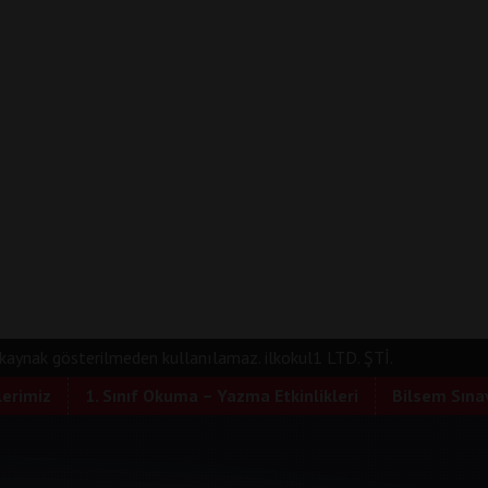
e kaynak gösterilmeden kullanılamaz. ilkokul1 LTD. ŞTİ.
lerimiz
1. Sınıf Okuma – Yazma Etkinlikleri
Bilsem Sınav