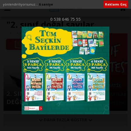
yönlendiriliyorsunuz...
6 saniye
Reklamı Geç
0 538 646 75 55
"2. sınıf doğal sayılar
değerlendirme" ile İlişikli
yazılar
2. SINIF DOĞAL SAYILAR GENEL
DEĞERLENDİRME
DAHA FAZLA GÖSTER