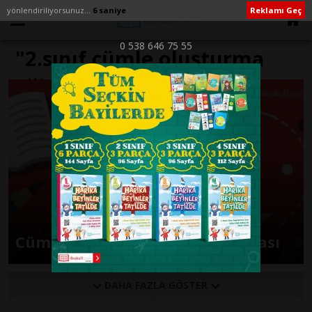
yönlendiriliyorsunuz...
6 saniye
Reklamı Geç
0 538 646 75 55
"2.sınıf cümle oluşturma
eğitimhane" ile İlişikli
yazılar
Cümle Oluşturma Çalışma Sayfası
DAHA FAZLA GÖSTER