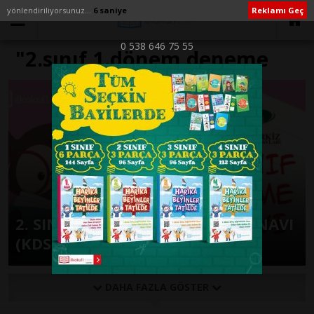
yönlendiriliyorsunuz...
6 saniye
Reklamı Geç
0 538 646 75 55
"2.sınıf 1.dönem deneme
sınavı 2017" ile İlişikli
yazılar
2. SINIF 1. DÖNEM 2. DENEME SINAVI
(KDS2)
DAHA FAZLA GÖSTER