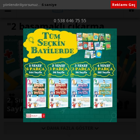
yönlendiriliyorsunuz...
6 saniye
Reklamı Geç
0 538 646 75 55
"2 basamaklı çıkarma
işlemi" ile İlişikli yazılar
2. Sınıf Çıkarma İşlemi Alıştırma
Sayfaları
DAHA FAZLA GÖSTER