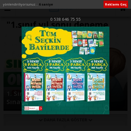
yönlendiriliyorsunuz...
6 saniye
Reklamı Geç
0 538 646 75 55
"1.sınıf yıl sonu deneme
sınavı 2021" ile İlişikli
yazılar
1. Sınıf 2. Dönem Genel Deneme
Sınavı 18 Mayıs 2024
DAHA FAZLA GÖSTER