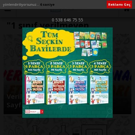
yönlendiriliyorsunuz...
6 saniye
Reklamı Geç
0 538 646 75 55
"1 sınıf verilmeyen
toplananı bulalım" ile İlişikli
yazılar
Verilmeyen Toplanan Etkinlik
Sayfaları 2