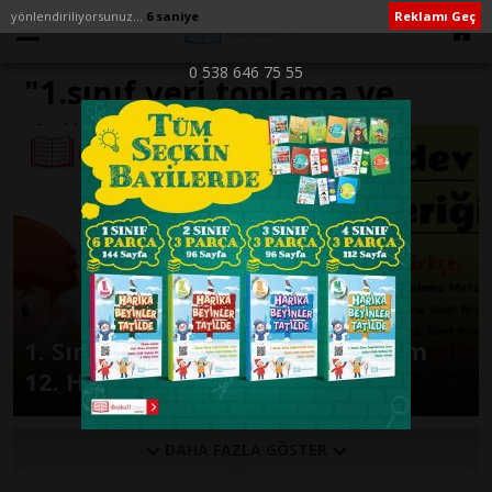
yönlendiriliyorsunuz...
6 saniye
Reklamı Geç
0 538 646 75 55
"1.sınıf veri toplama ve
değerlendirme konu
anlatımı" ile İlişikli yazılar
1. Sınıf Günlük Ödevler 2. Dönem
12. Hafta
DAHA FAZLA GÖSTER