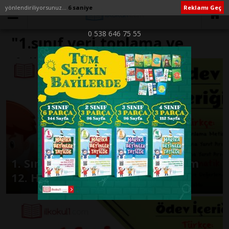
yönlendiriliyorsunuz...
6 saniye
Reklamı Geç
0 538 646 75 55
"1.sınıf veri toplama ve
değerlendirme konu
anlatımı eğitimhane" ile
İlişikli yazılar
1. Sınıf Günlük Ödevler 2. Dönem
12. Hafta