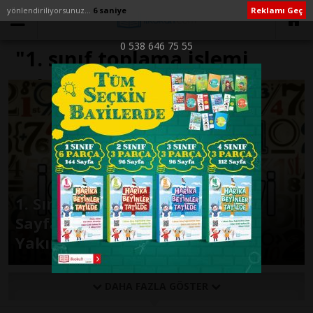
yönlendiriliyorsunuz...
6 saniye
Reklamı Geç
0 538 646 75 55
"1. sınıf toplama işlemi
çalışma kağıdı eğitimhane"
ile İlişikli yazılar
1. Sınıf Toplama İşlemi Çalışma
Sayfaları 35 Farklı Dosya 100’e
Yakın Sayfa
DAHA FAZLA GÖSTER