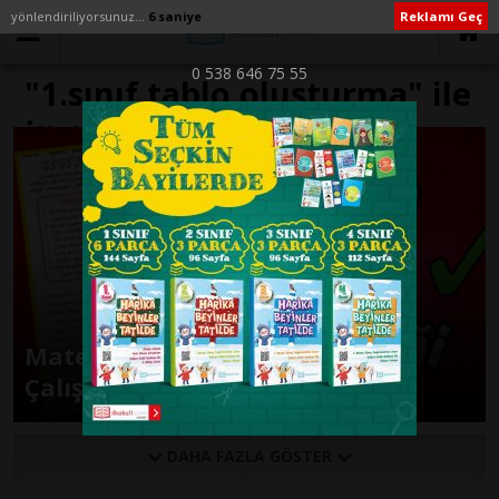
yönlendiriliyorsunuz...
6 saniye
Reklamı Geç
0 538 646 75 55
"1.sınıf tablo oluşturma" ile
İlişikli yazılar
Matematik Dersi Tablo Okuma
Çalışma Sayfası
DAHA FAZLA GÖSTER