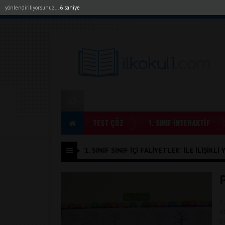
yönlendiriliyorsunuz...
6 saniye
Akıllı Tahta Uygulamalarımız
Bayilerimiz
1. Sı
TEST ÇÖZ
1. SINIF İNTERAKTİF
"1. SINIF SINIF IÇI FALIYETLER" ILE İLIŞIKLI
P
1
e
b