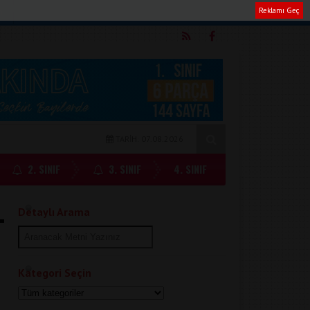
Reklamı Geç
m
TARİH: 07.08.2026
2. SINIF
3. SINIF
4. SINIF
Detaylı Arama
Kategori Seçin