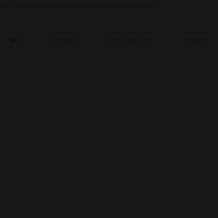
iğer meslektaşlarınızla paylaşmak isterseniz aşağıdaki
0
10869
26 Aralık 2015
DEVAMI