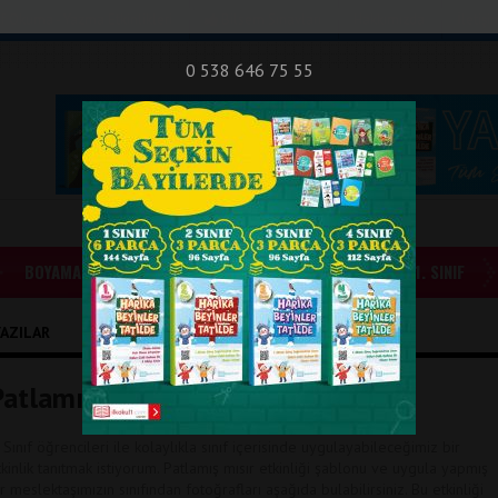
nıf Okuma - Yazma Etkinlikleri
Bilsem Sınavları
Hakkımızda
İletişi
0 538 646 75 55
BOYAMALAR
GÜNLÜK ÖDEVLER
1. SINIF
 YAZILAR
atlamış Mısır Etkinliği
. Sınıf öğrencileri ile kolaylıkla sınıf içerisinde uygulayabileceğimiz bir
tkinlik tanıtmak istiyorum. Patlamış mısır etkinliği şablonu ve uygula yapmış
ir meslektaşımızın sınıfından fotoğrafları aşağıda bulabilirsiniz. Bu etkinliği