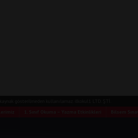
e kaynak gösterilmeden kullanılamaz. ilkokul1 LTD. ŞTİ.
lerimiz
1. Sınıf Okuma – Yazma Etkinlikleri
Bilsem Sınav