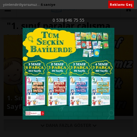
yönlendiriliyorsunuz...
6 saniye
Reklamı Geç
0 538 646 75 55
"1. sınıf paralar çalışma
kağıdı" ile İlişikli yazılar
1. Sınıf Paralarımız Etkinlik
Sayfaları
DAHA FAZLA GÖSTER