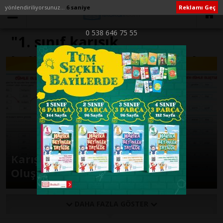
yönlendiriliyorsunuz...
6 saniye
Reklamı Geç
0 538 646 75 55
"1. sınıf karışık
kelimelerden kurallı cümle
oluşturma" ile İlişikli yazılar
Karışık Kelimelerden Cümle
Oluşturma Etkinliği
DAHA FAZLA GÖSTER