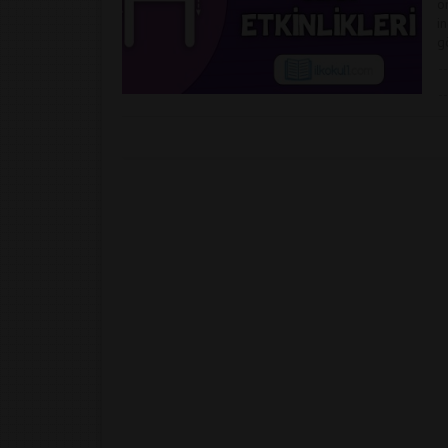
o
in
g