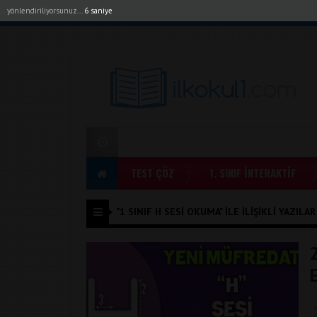
yönlendiriliyorsunuz...
6 saniye
Akıllı Tahta Uygulamalarımız
Bayilerimiz
1. Sı
TEST ÇÖZ
1. SINIF İNTERAKTİF
"1 SINIF H SESI OKUMA" ILE İLIŞIKLI YAZILAR
E
i