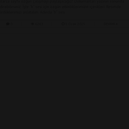
nlarca sayfa özgün çalışmayı paylaşacağız! Dökümanları yazının sonunda
direbilirsiniz: İşte “h” sesi için özgün etkinliklerimizin içerikleri: Resimde
ördüklerimizi anlatalım. Adında “h” sesi
0
6263
5 Ocak 2025
DEVAMI