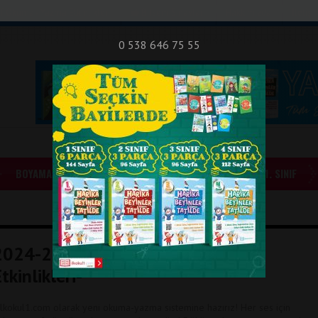
nıf Okuma - Yazma Etkinlikleri
Bilsem Sınavları
Hakkımızda
İletişi
0 538 646 75 55
BOYAMALAR
GÜNLÜK ÖDEVLER
1. SINIF
2024-2025 Yeni Müfredat -H Sesi
tkinlikleri-
lkokul1.com olarak yeni okuma-yazma sistemine hazırız! Her ses için