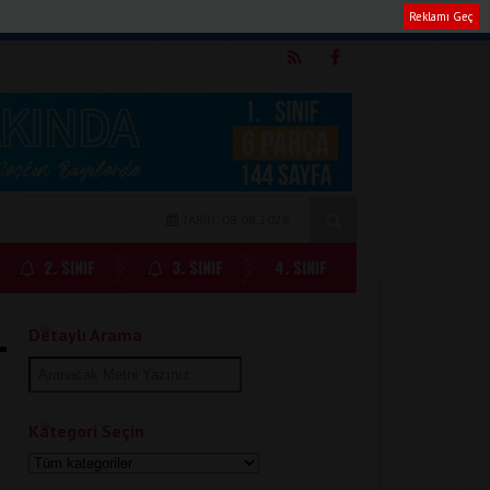
Reklamı Geç
m
TARİH: 08.08.2026
2. SINIF
3. SINIF
4. SINIF
Detaylı Arama
Kategori Seçin