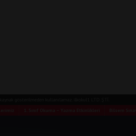
e kaynak gösterilmeden kullanılamaz. ilkokul1 LTD. ŞTİ.
lerimiz
1. Sınıf Okuma – Yazma Etkinlikleri
Bilsem Sınav