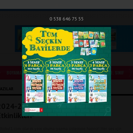
nıf Okuma - Yazma Etkinlikleri
Bilsem Sınavları
Hakkımızda
İletişi
0 538 646 75 55
BOYAMALAR
GÜNLÜK ÖDEVLER
1. SINIF
YAZILAR
2024-2025 Yeni Müfredat -H Sesi
tkinlikleri-
lkokul1.com olarak yeni okuma-yazma sistemine hazırız! Her ses için