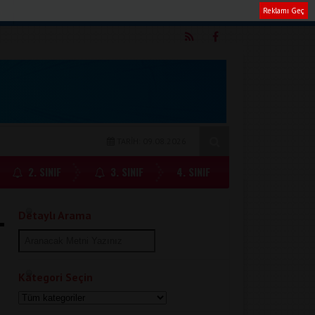
Reklamı Geç
m
TARİH: 09.08.2026
2. SINIF
3. SINIF
4. SINIF
Detaylı Arama
Kategori Seçin