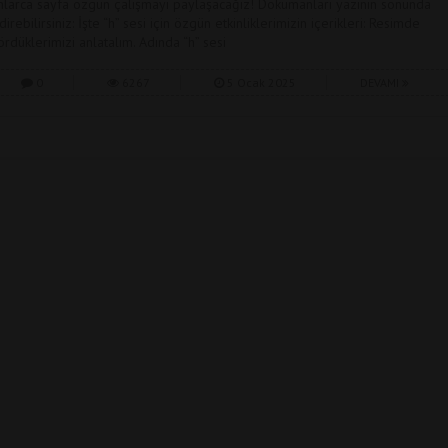
nlarca sayfa özgün çalışmayı paylaşacağız! Dökümanları yazının sonunda
direbilirsiniz: İşte “h” sesi için özgün etkinliklerimizin içerikleri: Resimde
ördüklerimizi anlatalım. Adında “h” sesi
0
6267
5 Ocak 2025
DEVAMI