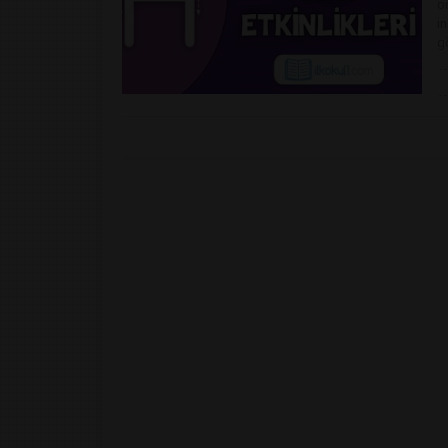
o
in
g