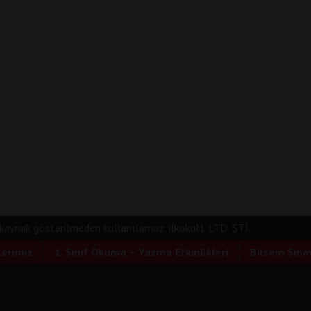
e kaynak gösterilmeden kullanılamaz. ilkokul1 LTD. ŞTİ.
lerimiz
1. Sınıf Okuma – Yazma Etkinlikleri
Bilsem Sınav