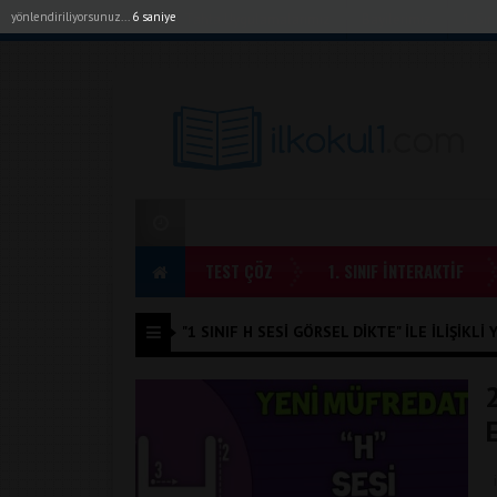
yönlendiriliyorsunuz...
6 saniye
Akıllı Tahta Uygulamalarımız
Bayilerimiz
1. Sı
TEST ÇÖZ
1. SINIF İNTERAKTİF
"1 SINIF H SESI GÖRSEL DIKTE" ILE İLIŞIKLI 
E
i