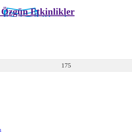
z Özgün Etkinlikler
175
n