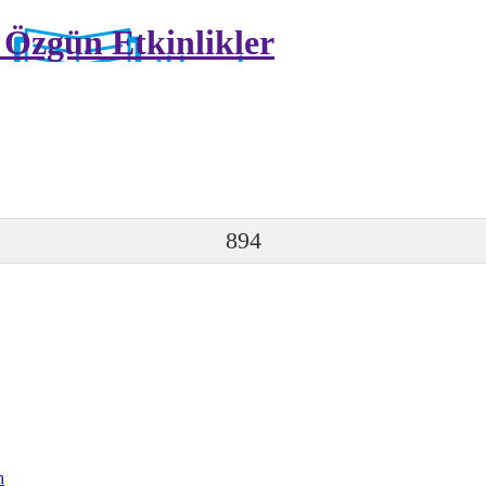
z Özgün Etkinlikler
894
n