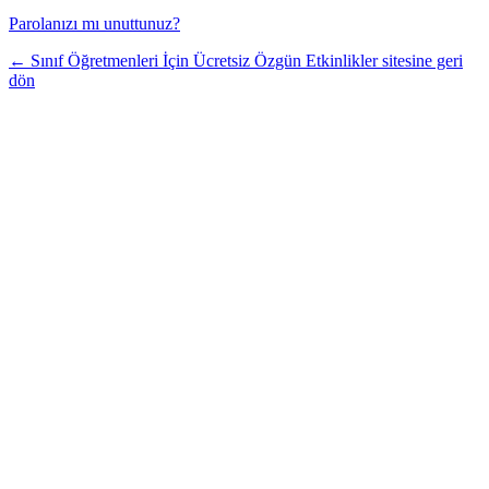
Parolanızı mı unuttunuz?
← Sınıf Öğretmenleri İçin Ücretsiz Özgün Etkinlikler sitesine geri
dön