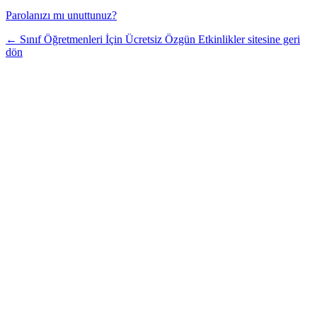
Parolanızı mı unuttunuz?
← Sınıf Öğretmenleri İçin Ücretsiz Özgün Etkinlikler sitesine geri
dön