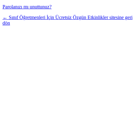
Parolanızı mı unuttunuz?
← Sınıf Öğretmenleri İçin Ücretsiz Özgün Etkinlikler sitesine geri
dön