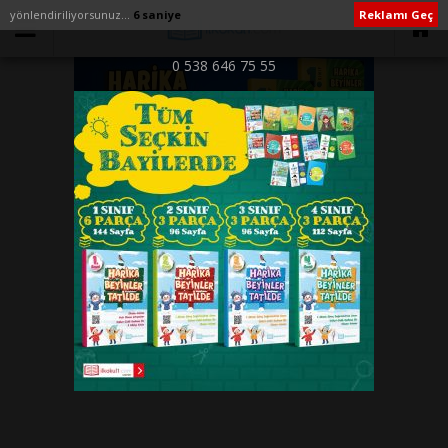
yönlendiriliyorsunuz...
6 saniye
Reklamı Geç
0 538 646 75 55