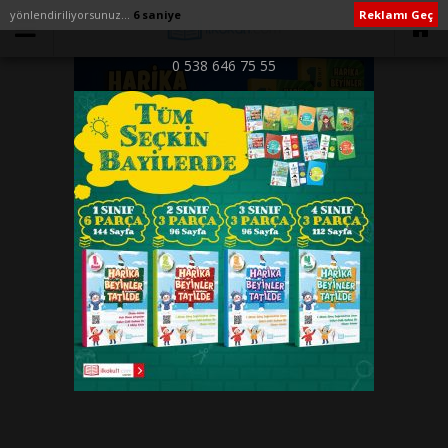
yönlendiriliyorsunuz...
6 saniye
Reklamı Geç
0 538 646 75 55