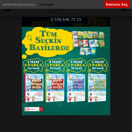
yönlendiriliyorsunuz...
6 saniye
Reklamı Geç
0 538 646 75 55