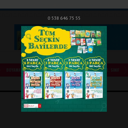
nıf Okuma - Yazma Etkinlikleri
Bilsem Sınavları
Hakkımızda
İletişi
0 538 646 75 55
BOYAMALAR
GÜNLÜK ÖDEVLER
1. SINIF