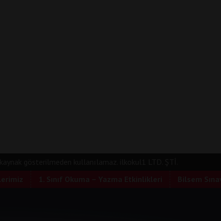
e kaynak gösterilmeden kullanılamaz. ilkokul1 LTD. ŞTİ.
lerimiz
1. Sınıf Okuma – Yazma Etkinlikleri
Bilsem Sınav