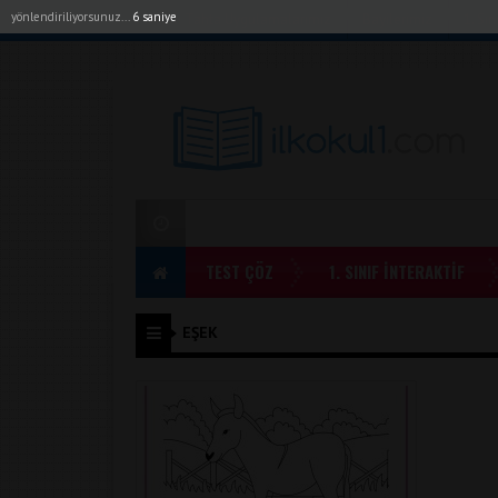
yönlendiriliyorsunuz...
5 saniye
Akıllı Tahta Uygulamalarımız
Bayilerimiz
1. Sı
TEST ÇÖZ
1. SINIF İNTERAKTİF
EŞEK