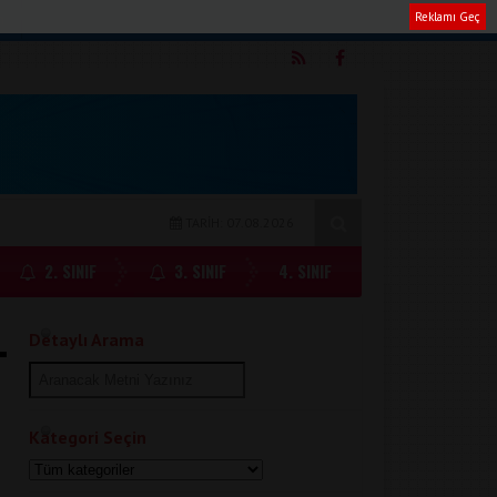
Reklamı Geç
m
TARİH: 07.08.2026
2. SINIF
3. SINIF
4. SINIF
Detaylı Arama
Kategori Seçin