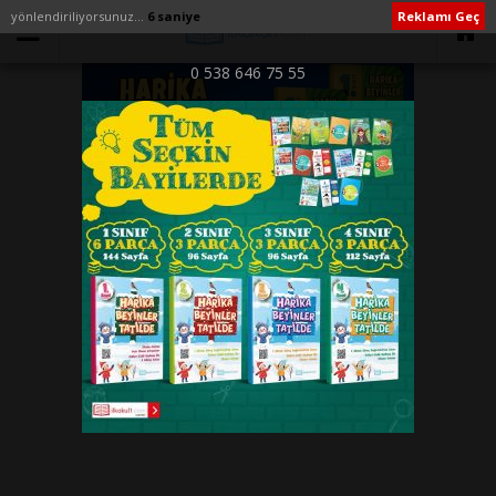
yönlendiriliyorsunuz...
6 saniye
Reklamı Geç
0 538 646 75 55