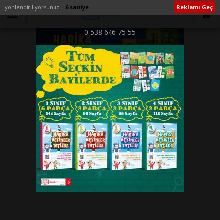
yönlendiriliyorsunuz...
6 saniye
Reklamı Geç
0 538 646 75 55